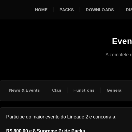
HOME
PACKS
DOWNLOADS
DI
Even
A complete r
News & Events
Clan
Functions
General
Participe do maior evento do Lineage 2 e concorra a:
R$ 800,00 e 8 Supreme Pride Packs