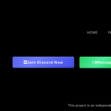
HOME
P
Join Discord Now
Whatsa
This project is an independ