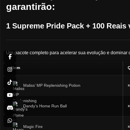
garantirão:
1 Supreme Pride Pack
+
100 Reais 
Um pacote completo para acelerar sua evolução e dominar o
Item
x
Maliss’ MP Replenishing Potion
x
Dandy’s Home Run Ball
x
Magic Fire