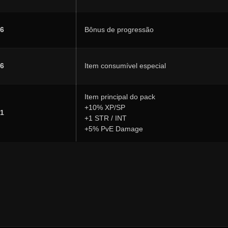
6
Bônus de progressão
6
Item consumível especial
Item principal do pack
+10% XP/SP
1
+1 STR / INT
+5% PvE Damage