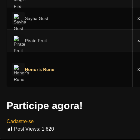
x
Sayha Gust
x
Pirate Fruit
x
Honor’s Rune
Participe agora!
Cadastre-se
Post Views:
1.620