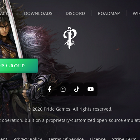
ACKS
DOWNLOADS
DISCORD
ROADMAP
WI
pp Group
© 2026 Pride Games. All rights reserved.
t operation, built on a proprietary/customized open-source emulat
ent
Privacy Policy
Terms Of Service
License
Stripe Term