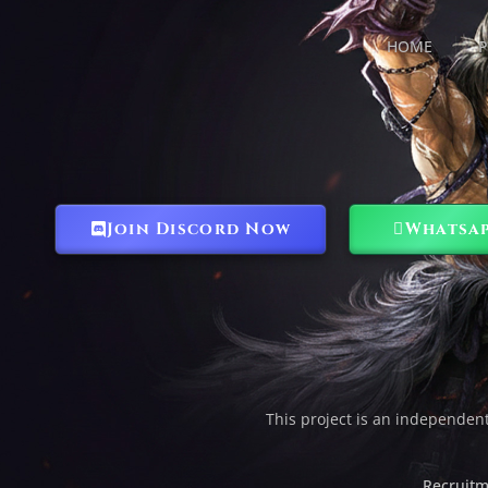
HOME
P
Join Discord Now
Whatsa
This project is an independen
Recruitm