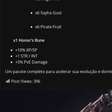
x6 Sayha Gust
x6 Pirate Fruit
x1 Honor’s Rune
+10% XP/SP
+1 STR / INT
+5% PvE Damage
Um pacote completo para acelerar sua evolução e domin
Post Views:
396