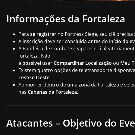
Informações da Fortaleza
Para
se registrar
no Fortress Siege, seu clã precisa
A inscrição deve ser concluída
antes
do
início do e
A Bandeira de Combate reaparecerá aleatoriamente
fortaleza. Não
é
possível
usar
Compartilhar Localização
ou
Meu T
Existem quatro opções de teletransporte disponív
Leste e Oeste
.
Ao morrer dentro de uma zona da Fortaleza e sele
nas
Cabanas da Fortaleza.
Atacantes
–
Objetivo do Ev