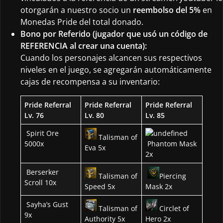
otorgarán a nuestro socio un
reembolso del 5%
en
Monedas Pride del total donado.
Bono por Referido (jugador que usó un código de
REFERENCIA al crear una cuenta):
Cuando los personajes alcancen sus respectivos
niveles en el juego, se agregarán automáticamente
cajas de recompensa a su inventario:
Pride Referral
Pride Referral
Pride Referral
Lv. 76
Lv. 80
Lv. 85
Spirit Ore
Talisman of
5000x
Phantom Mask
Eva 5x
2x
Berserker
Talisman of
Piercing
Scroll 10x
Speed 5x
Mask 2x
Sayha’s Gust
Talisman of
Circlet of
9x
Authority 5x
Hero 2x